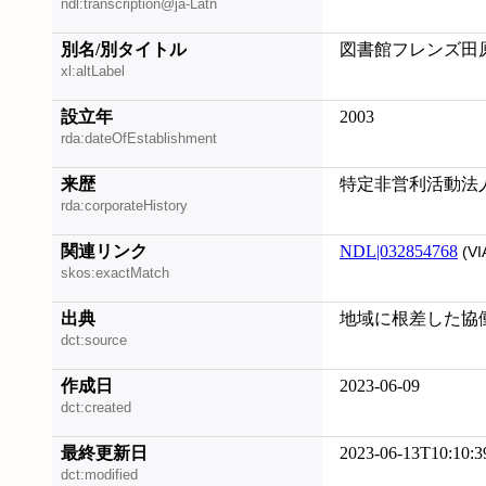
ndl:transcription@ja-Latn
別名/別タイトル
図書館フレンズ田
xl:altLabel
設立年
2003
rda:dateOfEstablishment
来歴
特定非営利活動法
rda:corporateHistory
関連リンク
NDL|032854768
(VI
skos:exactMatch
出典
地域に根差した協働で
dct:source
作成日
2023-06-09
dct:created
最終更新日
2023-06-13T10:10:3
dct:modified