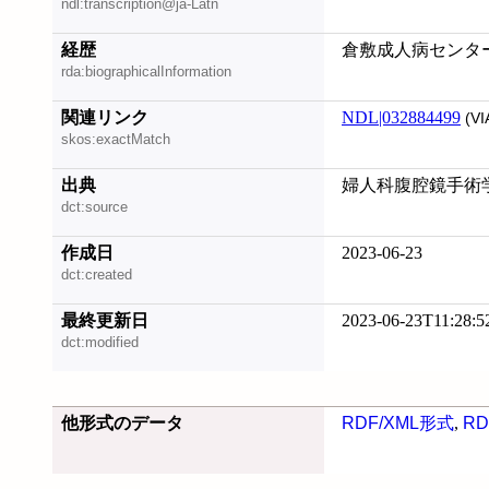
ndl:transcription@ja-Latn
経歴
倉敷成人病センタ
rda:biographicalInformation
関連リンク
NDL|032884499
(VI
skos:exactMatch
出典
婦人科腹腔鏡手術学, 
dct:source
作成日
2023-06-23
dct:created
最終更新日
2023-06-23T11:28:5
dct:modified
他形式のデータ
RDF/XML形式
,
RD