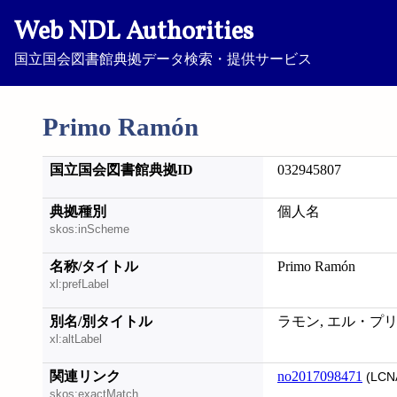
Web NDL Authorities
国立国会図書館典拠データ検索・提供サービス
Primo Ramón
国立国会図書館典拠ID
032945807
典拠種別
個人名
skos:inScheme
名称/タイトル
Primo Ramón
xl:prefLabel
別名/別タイトル
ラモン, エル・プ
xl:altLabel
関連リンク
no2017098471
(LCN
skos:exactMatch