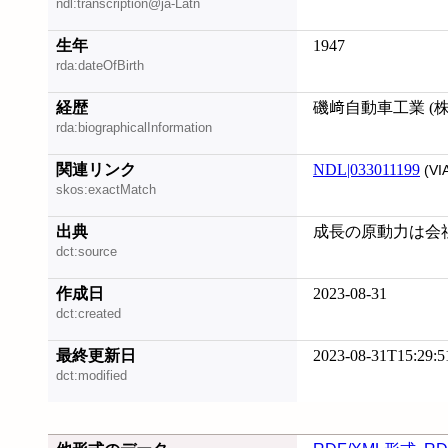
ndl:transcription@ja-Latn
生年
1947
rda:dateOfBirth
経歴
磯﨑自動車工業 (
rda:biographicalInformation
関連リンク
NDL|033011199
(VI
skos:exactMatch
出典
成長の原動力は会社を
dct:source
作成日
2023-08-31
dct:created
最終更新日
2023-08-31T15:29:5
dct:modified