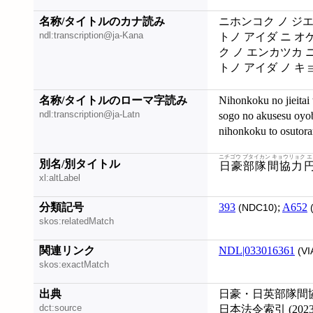
名称/タイトルのカナ読み
ニホンコク ノ ジ
ndl:transcription@ja-Kana
トノ アイダ ニ オ
ク ノ エンカツカ 
トノ アイダ ノ キ
名称/タイトルのローマ字読み
Nihonkoku no jieitai
ndl:transcription@ja-Latn
sogo no akusesu oyo
nihonkoku to osutorar
ニチゴウ ブタイカン キョウリョク 
別名/別タイトル
日豪部隊間協力
xl:altLabel
分類記号
393
;
A652
(NDC10)
skos:relatedMatch
関連リンク
NDL|033016361
(VI
skos:exactMatch
出典
日豪・日英部隊間協力
dct:source
日本法令索引 (20230