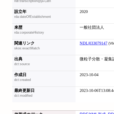
ndl:transcription@ja-Latn
設立年
2020
rda:dateOfEstablishment
来歴
一般社団法人
rda:corporateHistory
関連リンク
NDL|033079147
(VI
skos:exactMatch
出典
微粒子分散・凝集講座,
dct:source
作成日
2023-10-04
dct:created
最終更新日
2023-10-06T13:08:4
dct:modified