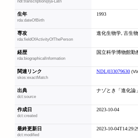
ndl:transcription@ja-Latn
生年
1993
rda:dateOfBirth
専攻
進化生物学, 古生
rda:fieldOfActivityOfThePerson
経歴
国立科学博物館勤
rda:biographicalInformation
関連リンク
NDL|033079630
(VI
skos:exactMatch
出典
ナゾとき「進化論」, 
dct:source
作成日
2023-10-04
dct:created
最終更新日
2023-10-04T14:29:2
dct:modified