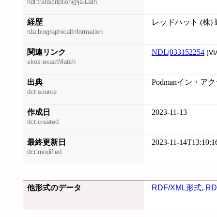
ndl:transcription@ja-Latn
経歴
レッドハット (株)
rda:biographicalInformation
関連リンク
NDL|033152254
(VI
skos:exactMatch
出典
Podmanイン・アクシ
dct:source
作成日
2023-11-13
dct:created
最終更新日
2023-11-14T13:10:1
dct:modified
他形式のデータ
RDF/XML形式
,
RD