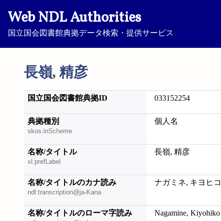
Web NDL Authorities
国立国会図書館典拠データ検索・提供サービス
長嶺, 精彦
国立国会図書館典拠ID
033152254
典拠種別
個人名
skos:inScheme
名称/タイトル
長嶺, 精彦
xl:prefLabel
名称/タイトルのカナ読み
ナガミネ, キヨヒ
ndl:transcription@ja-Kana
名称/タイトルのローマ字読み
Nagamine, Kiyohiko