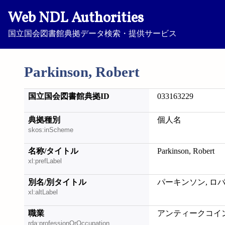
Web NDL Authorities
国立国会図書館典拠データ検索・提供サービス
Parkinson, Robert
国立国会図書館典拠ID
033163229
典拠種別
個人名
skos:inScheme
名称/タイトル
Parkinson, Robert
xl:prefLabel
別名/別タイトル
パーキンソン, ロ
xl:altLabel
職業
アンティークコイン
rda:professionOrOccupation