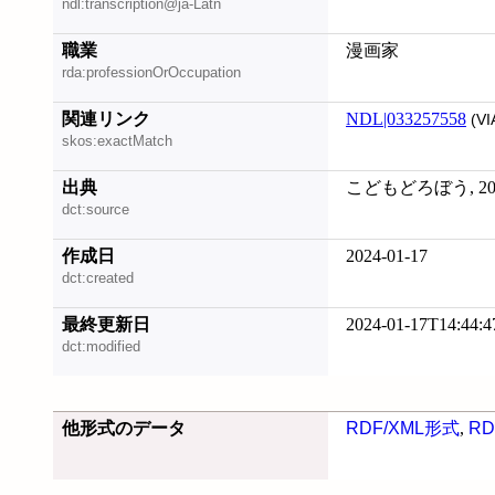
ndl:transcription@ja-Latn
職業
漫画家
rda:professionOrOccupation
関連リンク
NDL|033257558
(VI
skos:exactMatch
出典
こどもどろぼう, 2023
dct:source
作成日
2024-01-17
dct:created
最終更新日
2024-01-17T14:44:4
dct:modified
他形式のデータ
RDF/XML形式
,
RD