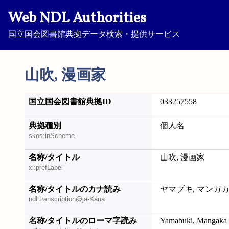
Web NDL Authorities
国立国会図書館典拠データ検索・提供サービス
山吹, 漫画家
国立国会図書館典拠ID
033257558
典拠種別
個人名
skos:inScheme
名称/タイトル
山吹, 漫画家
xl:prefLabel
名称/タイトルのカナ読み
ヤマブキ, マンガ
ndl:transcription@ja-Kana
名称/タイトルのローマ字読み
Yamabuki, Mangaka