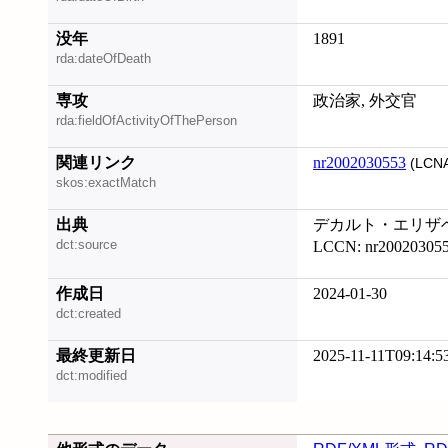
没年
1891
rda:dateOfDeath
専攻
政治家, 外交官
rda:fieldOfActivityOfThePerson
関連リンク
nr2002030553
(LCN
skos:exactMatch
出典
デカルト・エリザベト
dct:source
LCCN: nr20020305
作成日
2024-01-30
dct:created
最終更新日
2025-11-11T09:14:5
dct:modified