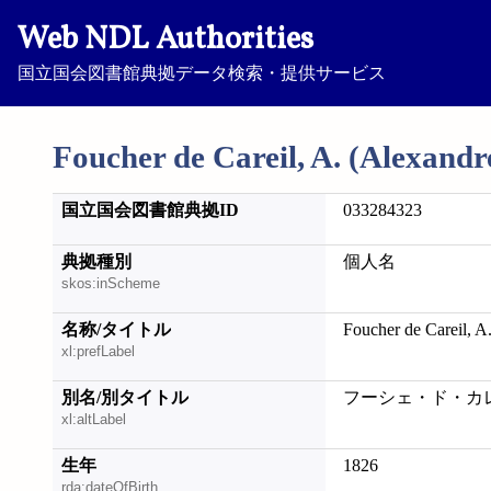
Web NDL Authorities
国立国会図書館典拠データ検索・提供サービス
Foucher de Careil, A. (Alexandr
国立国会図書館典拠ID
033284323
典拠種別
個人名
skos:inScheme
名称/タイトル
Foucher de Careil, A
xl:prefLabel
別名/別タイトル
フーシェ・ド・カレイユ; F
xl:altLabel
生年
1826
rda:dateOfBirth