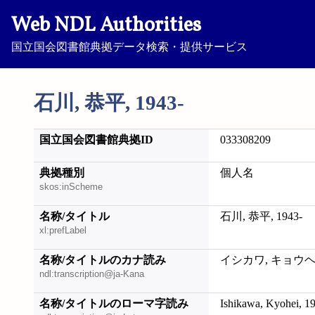
Web NDL Authorities
国立国会図書館典拠データ検索・提供サービス
石川, 恭平, 1943-
国立国会図書館典拠ID
033308209
典拠種別
個人名
skos:inScheme
名称/タイトル
石川, 恭平, 1943-
xl:prefLabel
名称/タイトルのカナ読み
イシカワ, キョウヘイ,
ndl:transcription@ja-Kana
名称/タイトルのローマ字読み
Ishikawa, Kyohei, 1