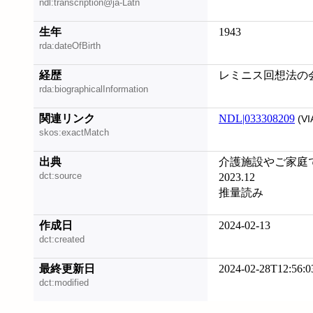
ndl:transcription@ja-Latn
生年
1943
rda:dateOfBirth
経歴
レミニス回想法の
rda:biographicalInformation
関連リンク
NDL|033308209
(VI
skos:exactMatch
出典
介護施設やご家庭
dct:source
2023.12
推量読み
作成日
2024-02-13
dct:created
最終更新日
2024-02-28T12:56:0
dct:modified