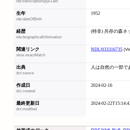
ndl:transcription@ja-Latn
生年
1952
rda:dateOfBirth
経歴
(特非) 共存の森
rda:biographicalInformation
関連リンク
NDL|033316735
(VI
skos:exactMatch
出典
人は自然の一部である,
dct:source
作成日
2024-02-16
dct:created
最終更新日
2024-02-22T15:14:4
dct:modified