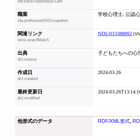
ndl:transcription@ja-Latn
職業
学校心理士, 公認
rda:professionOrOccupation
関連リンク
NDL|033388892
(VI
skos:exactMatch
出典
子どもたちへの心理支援
dct:source
作成日
2024-03-26
dct:created
最終更新日
2024-03-26T13:14:1
dct:modified
他形式のデータ
RDF/XML形式
,
RD