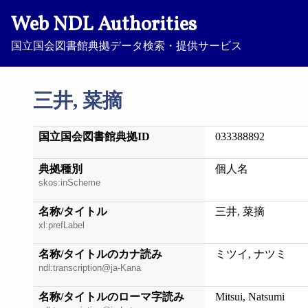
Web NDL Authorities
国立国会図書館典拠データ検索・提供サービス
三井, 菜摘
国立国会図書館典拠ID
033388892
典拠種別
個人名
skos:inScheme
名称/タイトル
三井, 菜摘
xl:prefLabel
名称/タイトルのカナ読み
ミツイ, ナツミ
ndl:transcription@ja-Kana
名称/タイトルのローマ字読み
Mitsui, Natsumi