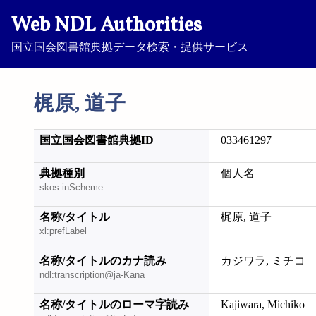
Web NDL Authorities
国立国会図書館典拠データ検索・提供サービス
梶原, 道子
国立国会図書館典拠ID
033461297
典拠種別
個人名
skos:inScheme
名称/タイトル
梶原, 道子
xl:prefLabel
名称/タイトルのカナ読み
カジワラ, ミチコ
ndl:transcription@ja-Kana
名称/タイトルのローマ字読み
Kajiwara, Michiko