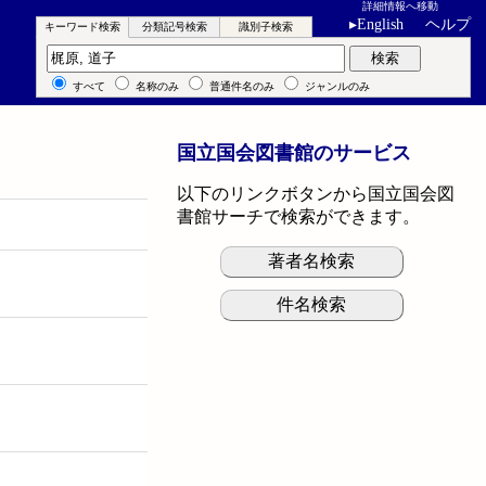
詳細情報へ移動
▸
English
ヘルプ
キーワード検索
分類記号検索
識別子検索
キーワード検索
検索
すべて
名称のみ
普通件名のみ
ジャンルのみ
国立国会図書館のサービス
以下のリンクボタンから国立国会図
書館サーチで検索ができます。
著者名検索
件名検索