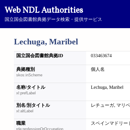
Web NDL Authorities
国立国会図書館典拠データ検索・提供サービス
Lechuga, Maribel
国立国会図書館典拠ID
033463674
典拠種別
個人名
skos:inScheme
名称/タイトル
Lechuga, Maribel
xl:prefLabel
別名/別タイトル
レチューガ, マリ
xl:altLabel
職業
スペインマドリー
rda:professionOrOccupation