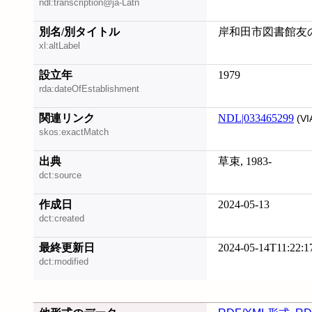
ndl:transcription@ja-Latn
別名/別タイトル
岸和田市図書館友
xl:altLabel
設立年
1979
rda:dateOfEstablishment
関連リンク
NDL|033465299
(VI
skos:exactMatch
出典
草束, 1983-
dct:source
作成日
2024-05-13
dct:created
最終更新日
2024-05-14T11:22:1
dct:modified