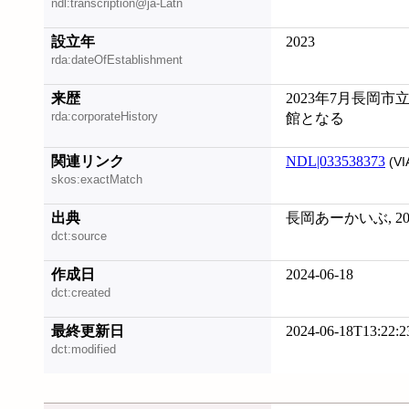
ndl:transcription@ja-Latn
設立年
2023
rda:dateOfEstablishment
来歴
2023年7月長岡
rda:corporateHistory
館となる
関連リンク
NDL|033538373
(VI
skos:exactMatch
出典
長岡あーかいぶ, 200
dct:source
作成日
2024-06-18
dct:created
最終更新日
2024-06-18T13:22:2
dct:modified