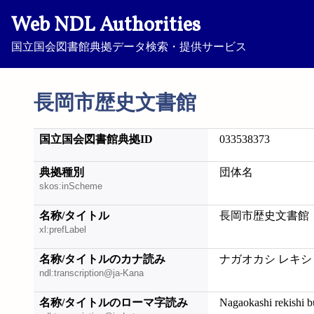
Web NDL Authorities
国立国会図書館典拠データ検索・提供サービス
長岡市歴史文書館
国立国会図書館典拠ID
033538373
典拠種別
団体名
skos:inScheme
名称/タイトル
長岡市歴史文書館
xl:prefLabel
名称/タイトルのカナ読み
ナガオカシ レキシ
ndl:transcription@ja-Kana
名称/タイトルのローマ字読み
Nagaokashi rekishi 