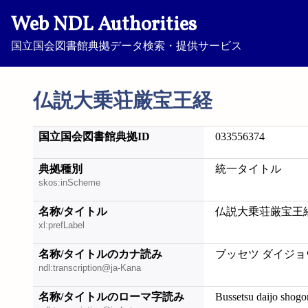
Web NDL Authorities
国立国会図書館典拠データ検索・提供サービス
仏説大乗荘厳宝王経
国立国会図書館典拠ID
033556374
典拠種別
統一タイトル
skos:inScheme
名称/タイトル
仏説大乗荘厳宝王
xl:prefLabel
名称/タイトルのカナ読み
ブッセツ ダイジョ
ndl:transcription@ja-Kana
名称/タイトルのローマ字読み
Bussetsu daijo shog