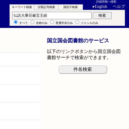
詳細情報へ移動
▸
English
ヘルプ
キーワード検索
分類記号検索
識別子検索
キーワード検索
検索
すべて
名称のみ
普通件名のみ
ジャンルのみ
国立国会図書館のサービス
以下のリンクボタンから国立国会図
書館サーチで検索ができます。
件名検索