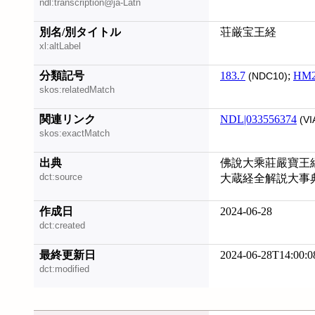
ndl:transcription@ja-Latn
別名/別タイトル
荘厳宝王経
xl:altLabel
分類記号
183.7
;
HM
(NDC10)
skos:relatedMatch
関連リンク
NDL|033556374
(VI
skos:exactMatch
出典
佛說大乘莊嚴寶王經, 
dct:source
大蔵経全解説大事
作成日
2024-06-28
dct:created
最終更新日
2024-06-28T14:00:0
dct:modified