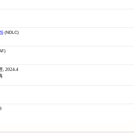
26
(NDLC)
AF)
2024.4
典
8