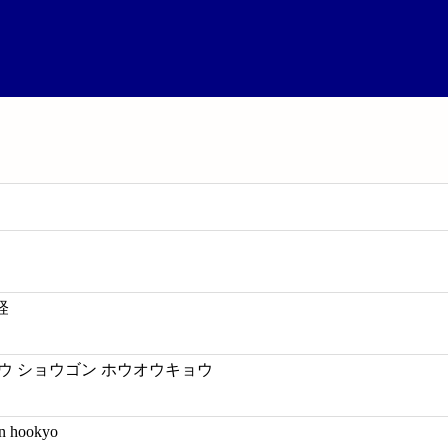
経
ウ ショウゴン ホウオウキョウ
on hookyo