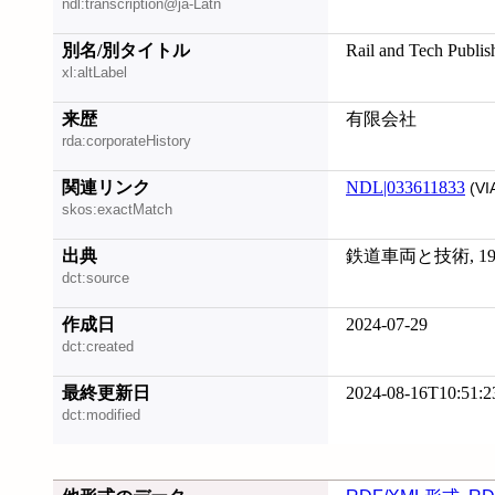
ndl:transcription@ja-Latn
別名/別タイトル
Rail and Tech Publis
xl:altLabel
来歴
有限会社
rda:corporateHistory
関連リンク
NDL|033611833
(VI
skos:exactMatch
出典
鉄道車両と技術, 199
dct:source
作成日
2024-07-29
dct:created
最終更新日
2024-08-16T10:51:2
dct:modified