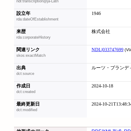
ndl:transcription@ja-Latn
設立年
1946
rda:dateOfEstablishment
来歴
株式会社
rda:corporateHistory
関連リンク
NDL|033747699
(VI
skos:exactMatch
出典
ルーツ・ブランディング
dct:source
作成日
2024-10-18
dct:created
最終更新日
2024-10-21T13:48:3
dct:modified