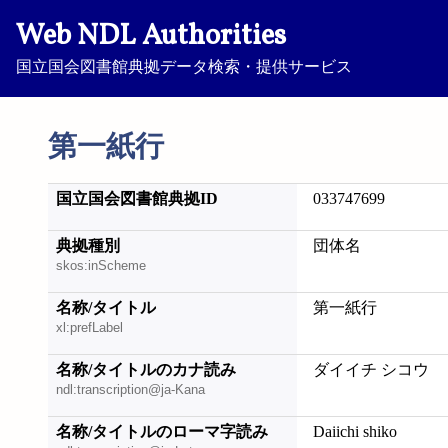
Web NDL Authorities
国立国会図書館典拠データ検索・提供サービス
第一紙行
国立国会図書館典拠ID
033747699
典拠種別
団体名
skos:inScheme
名称/タイトル
第一紙行
xl:prefLabel
名称/タイトルのカナ読み
ダイイチ シコウ
ndl:transcription@ja-Kana
名称/タイトルのローマ字読み
Daiichi shiko