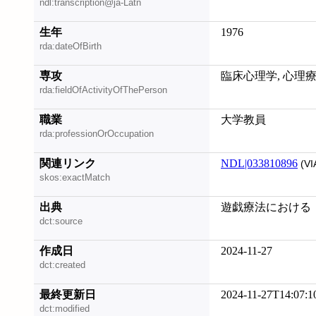
ndl:transcription@ja-Latn
生年
1976
rda:dateOfBirth
専攻
臨床心理学, 心理
rda:fieldOfActivityOfThePerson
職業
大学教員
rda:professionOrOccupation
関連リンク
NDL|033810896
(VI
skos:exactMatch
出典
遊戯療法における「遊
dct:source
作成日
2024-11-27
dct:created
最終更新日
2024-11-27T14:07:1
dct:modified