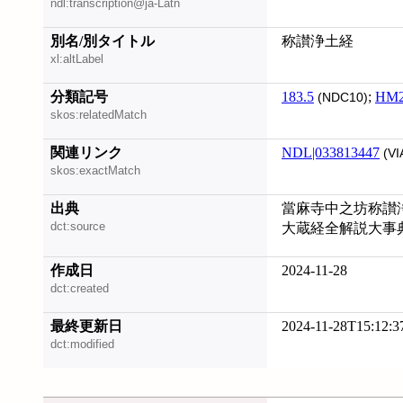
ndl:transcription@ja-Latn
別名/別タイトル
称讃浄土経
xl:altLabel
分類記号
183.5
;
HM
(NDC10)
skos:relatedMatch
関連リンク
NDL|033813447
(VI
skos:exactMatch
出典
當麻寺中之坊称讃浄土
dct:source
大蔵経全解説大事
作成日
2024-11-28
dct:created
最終更新日
2024-11-28T15:12:3
dct:modified