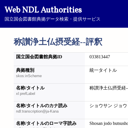
Web NDL Authorities
国立国会図書館典拠データ検索・提供サービス
称讃浄土仏摂受経--評釈
国立国会図書館典拠ID
033813447
典拠種別
統一タイトル
skos:inScheme
名称/タイトル
称讃浄土仏摂受経-
xl:prefLabel
名称/タイトルのカナ読み
ショウサン ジョウ
ndl:transcription@ja-Kana
名称/タイトルのローマ字読み
Shosan jodo butsush