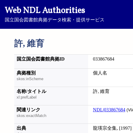
Web NDL Authorities
国立国会図書館典拠データ検索・提供サービス
許, 維育
国立国会図書館典拠ID
033867684
典拠種別
個人名
skos:inScheme
名称/タイトル
許, 維育
xl:prefLabel
関連リンク
NDL|033867684
(VI
skos:exactMatch
出典
龍瑛宗全集, [1997]