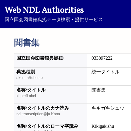
Web NDL Authorities
国立国会図書館典拠データ検索・提供サービス
聞書集
国立国会図書館典拠ID
033897222
典拠種別
統一タイトル
skos:inScheme
名称/タイトル
聞書集
xl:prefLabel
名称/タイトルのカナ読み
キキガキシュウ
ndl:transcription@ja-Kana
名称/タイトルのローマ字読み
Kikigakishu