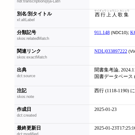
ndl:transcription@ja-Latn
サイギョウ ショウニン カシュウ
別名/別タイトル
西行上人歌集
xl:altLabel
分類記号
911.148
;
K
(NDC10)
skos:relatedMatch
関連リンク
NDL|033897222
(VI
skos:exactMatch
出典
聞書集考論, 2024.1
dct:source
国書データベース (20
注記
西行 (1118-1190
skos:note
作成日
2025-01-23
dct:created
最終更新日
2025-01-23T17:25:1
dct:modified