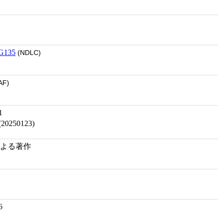
G135
(NDLC)
AF)
1
250123)
) による著作
6