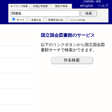
詳細情報へ移動
▸
English
ヘルプ
キーワード検索
分類記号検索
識別子検索
キーワード検索
検索
すべて
名称のみ
普通件名のみ
ジャンルのみ
国立国会図書館のサービス
以下のリンクボタンから国立国会図
書館サーチで検索ができます。
件名検索