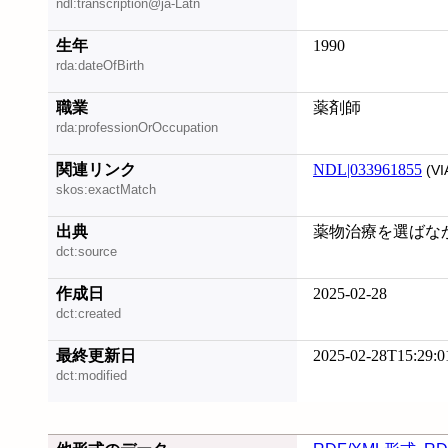
ndl:transcription@ja-Latn
生年
1990
rda:dateOfBirth
職業
薬剤師
rda:professionOrOccupation
関連リンク
NDL|033961855
(VI
skos:exactMatch
出典
薬物治療を選ばなかっ
dct:source
作成日
2025-02-28
dct:created
最終更新日
2025-02-28T15:29:0
dct:modified