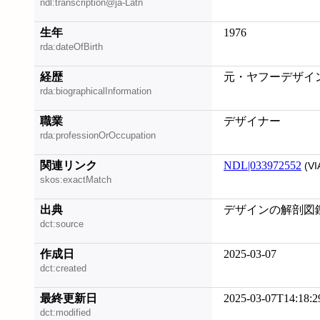
ndl:transcription@ja-Latn
生年
1976
rda:dateOfBirth
経歴
元・ヤフーデザイ
rda:biographicalInformation
職業
デザイナー
rda:professionOrOccupation
関連リンク
NDL|033972552
(VI
skos:exactMatch
出典
デザインの解剖図鑑, 
dct:source
作成日
2025-03-07
dct:created
最終更新日
2025-03-07T14:18:2
dct:modified