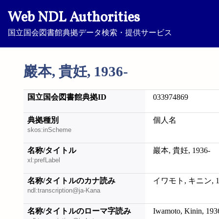
Web NDL Authorities
国立国会図書館典拠データ検索・提供サービス
巖本, 貴妊, 1936-
国立国会図書館典拠ID
033974869
典拠種別
個人名
skos:inScheme
名称/タイトル
巖本, 貴妊, 1936-
xl:prefLabel
名称/タイトルのカナ読み
イワモト, キニン, 19
ndl:transcription@ja-Kana
名称/タイトルのローマ字読み
Iwamoto, Kinin, 193