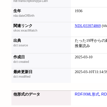
ndl:transcription@ja-Latn
生年
1936
rda:dateOfBirth
関連リンク
NDL|033974869
(VI
skos:exactMatch
出典
たった19坪からの巖本金
dct:source
推量読み
作成日
2025-03-10
dct:created
最終更新日
2025-03-10T11:14:5
dct:modified
他形式のデータ
RDF/XML形式
,
RD