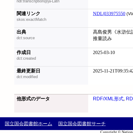
ndl:transcription@ja-Latn
関連リンク
NDL|033975550
(VI
skos:exactMatch
出典
高島俊男《水滸伝語彙
dct:source
推量読み
作成日
2025-03-10
dct:created
最終更新日
2025-11-21T09:35:4
dct:modified
他形式のデータ
RDF/XML形式
,
RD
国立国会図書館ホーム
国立国会図書館サーチ
Copyright © Nationa