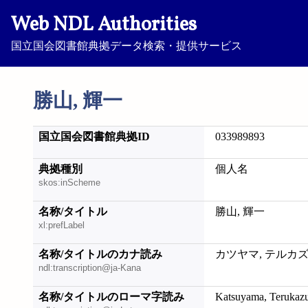
Web NDL Authorities
国立国会図書館典拠データ検索・提供サービス
勝山, 輝一
国立国会図書館典拠ID
033989893
典拠種別
個人名
skos:inScheme
名称/タイトル
勝山, 輝一
xl:prefLabel
名称/タイトルのカナ読み
カツヤマ, テルカ
ndl:transcription@ja-Kana
名称/タイトルのローマ字読み
Katsuyama, Terukaz