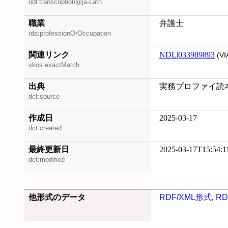
ndl:transcription@ja-Latn
職業
弁護士
rda:professionOrOccupation
関連リンク
NDL|033989893
(VI
skos:exactMatch
出典
実務プロファイ読本, 
dct:source
作成日
2025-03-17
dct:created
最終更新日
2025-03-17T15:54:1
dct:modified
他形式のデータ
RDF/XML形式
,
RD