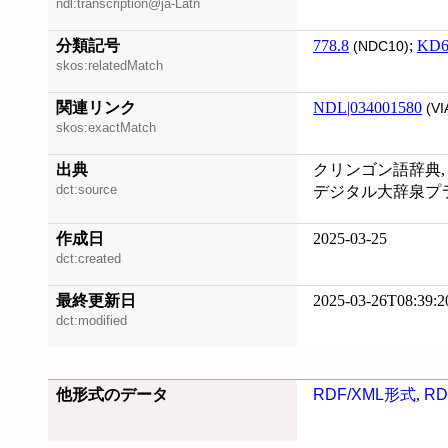
ndl:transcription@ja-Latn
分類記号
778.8
;
KD6
(NDC10)
skos:relatedMatch
関連リンク
NDL|034001580
(VI
skos:exactMatch
出典
クリンゴン語辞典, 20
dct:source
デジタル大辞泉プラス 
作成日
2025-03-25
dct:created
最終更新日
2025-03-26T08:39:2
dct:modified
他形式のデータ
RDF/XML形式
,
RD