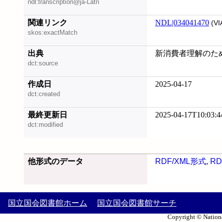
ndl:transcription@ja-Latn
関連リンク
NDL|034041470
(VI
skos:exactMatch
出典
新消費者理解のための
dct:source
作成日
2025-04-17
dct:created
最終更新日
2025-04-17T10:03:4
dct:modified
他形式のデータ
RDF/XML形式
,
RD
国立国会図書館ホーム
国立国会図書館サーチ
Copyright © Nationa