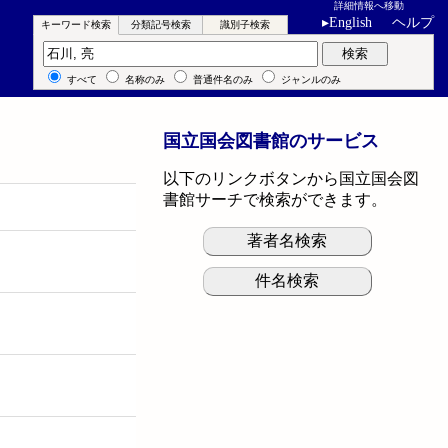
詳細情報へ移動
▸
English
ヘルプ
キーワード検索
分類記号検索
識別子検索
キーワード検索
検索
すべて
名称のみ
普通件名のみ
ジャンルのみ
国立国会図書館のサービス
以下のリンクボタンから国立国会図
書館サーチで検索ができます。
著者名検索
件名検索