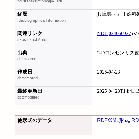
ndl:transcription@ja-Latn
経歴
兵庫県・石川齒科
rda:biographicalInformation
関連リンク
NDL|034050937
(VI
skos:exactMatch
出典
5-Dコンセンサス歯の
dct:source
作成日
2025-04-23
dct:created
最終更新日
2025-04-23T14:41:1
dct:modified
他形式のデータ
RDF/XML形式
,
RD