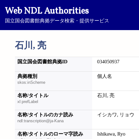
Web NDL Authorities
国立国会図書館典拠データ検索・提供サービス
石川, 亮
国立国会図書館典拠ID
034050937
典拠種別
個人名
skos:inScheme
名称/タイトル
石川, 亮
xl:prefLabel
名称/タイトルのカナ読み
イシカワ, リョウ
ndl:transcription@ja-Kana
名称/タイトルのローマ字読み
Ishikawa, Ryo