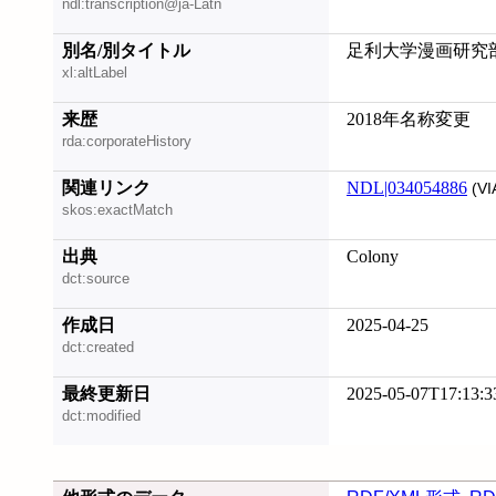
ndl:transcription@ja-Latn
別名/別タイトル
足利大学漫画研究
xl:altLabel
来歴
2018年名称変更
rda:corporateHistory
関連リンク
NDL|034054886
(VI
skos:exactMatch
出典
Colony
dct:source
作成日
2025-04-25
dct:created
最終更新日
2025-05-07T17:13:3
dct:modified