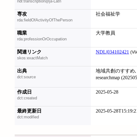
ndl:transcription@ja-Latn
専攻
社会福祉学
rda:fieldOfActivityOfThePerson
職業
大学教員
rda:professionOrOccupation
関連リンク
NDL|034102421
(VI
skos:exactMatch
出典
地域共創のすすめ, 20
dct:source
researchmap (2025
作成日
2025-05-28
dct:created
最終更新日
2025-05-28T15:19:2
dct:modified