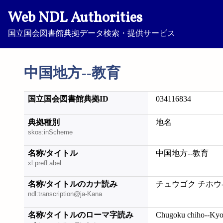
Web NDL Authorities
国立国会図書館典拠データ検索・提供サービス
中国地方--教育
国立国会図書館典拠ID
034116834
典拠種別
地名
skos:inScheme
名称/タイトル
中国地方--教育
xl:prefLabel
名称/タイトルのカナ読み
チュウゴク チホウ
ndl:transcription@ja-Kana
名称/タイトルのローマ字読み
Chugoku chiho--Kyo