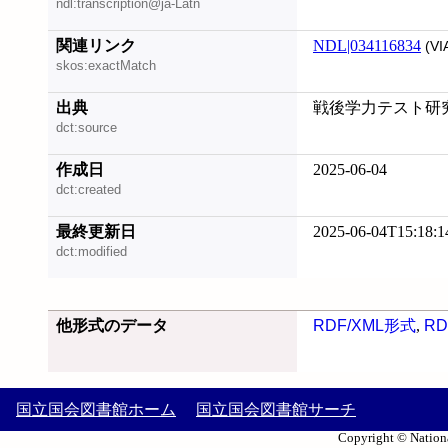
ndl:transcription@ja-Latn
関連リンク
NDL|034116834
(VI
skos:exactMatch
出典
戦後学力テスト研究資料
dct:source
作成日
2025-06-04
dct:created
最終更新日
2025-06-04T15:18:1
dct:modified
他形式のデータ
RDF/XML形式
,
RD
国立国会図書館ホーム
国立国会図書館サーチ
Copyright © Nationa