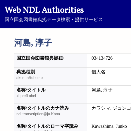
Web NDL Authorities
国立国会図書館典拠データ検索・提供サービス
河島, 淳子
国立国会図書館典拠ID
034134726
典拠種別
個人名
skos:inScheme
名称/タイトル
河島, 淳子
xl:prefLabel
名称/タイトルのカナ読み
カワシマ, ジュン
ndl:transcription@ja-Kana
名称/タイトルのローマ字読み
Kawashima, Junko