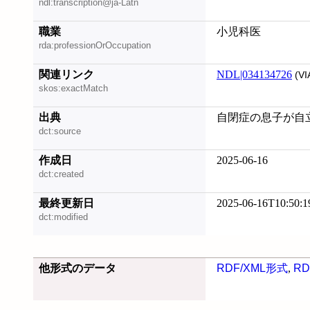
ndl:transcription@ja-Latn
職業
小児科医
rda:professionOrOccupation
関連リンク
NDL|034134726
(VI
skos:exactMatch
出典
自閉症の息子が自立し
dct:source
作成日
2025-06-16
dct:created
最終更新日
2025-06-16T10:50:1
dct:modified
他形式のデータ
RDF/XML形式
,
RD