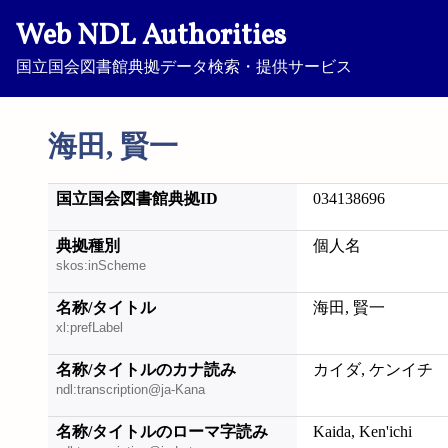
Web NDL Authorities
国立国会図書館典拠データ検索・提供サービス
海田, 賢一
国立国会図書館典拠ID
034138696
典拠種別
個人名
skos:inScheme
名称/タイトル
海田, 賢一
xl:prefLabel
名称/タイトルのカナ読み
カイダ, ケンイチ
ndl:transcription@ja-Kana
名称/タイトルのローマ字読み
Kaida, Ken'ichi