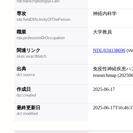
ndl:transcription@ja-Latn
専攻
神経内科学
rda:fieldOfActivityOfThePerson
職業
大学教員
rda:professionOrOccupation
関連リンク
NDL|034138696
(VI
skos:exactMatch
出典
免疫性神経疾患ハンド
dct:source
researchmap (2025
作成日
2025-06-17
dct:created
最終更新日
2025-06-17T16:46:3
dct:modified