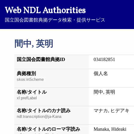
Web NDL Authorities
国立国会図書館典拠データ検索・提供サービス
間中, 英明
国立国会図書館典拠ID
034182851
典拠種別
個人名
skos:inScheme
名称/タイトル
間中, 英明
xl:prefLabel
名称/タイトルのカナ読み
マナカ, ヒデアキ
ndl:transcription@ja-Kana
名称/タイトルのローマ字読み
Manaka, Hideaki