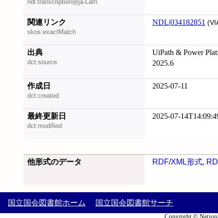
ndl:transcription@ja-Latn
関連リンク
NDL|034182851
(VI
skos:exactMatch
出典
UiPath & Pow
dct:source
2025.6
作成日
2025-07-11
dct:created
最終更新日
2025-07-14T14:09:4
dct:modified
他形式のデータ
RDF/XML形式
,
RD
国立国会図書館ホーム
国立国会図書館サーチ
Copyright © Nationa