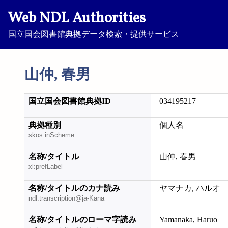
Web NDL Authorities
国立国会図書館典拠データ検索・提供サービス
山仲, 春男
国立国会図書館典拠ID
034195217
典拠種別
個人名
skos:inScheme
名称/タイトル
山仲, 春男
xl:prefLabel
名称/タイトルのカナ読み
ヤマナカ, ハルオ
ndl:transcription@ja-Kana
名称/タイトルのローマ字読み
Yamanaka, Haruo