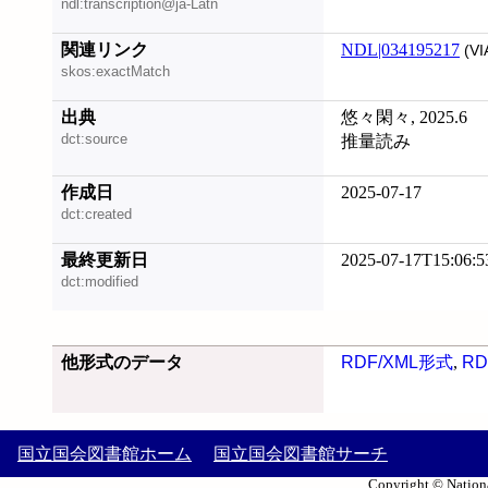
ndl:transcription@ja-Latn
関連リンク
NDL|034195217
(VI
skos:exactMatch
出典
悠々閑々, 2025.6
dct:source
推量読み
作成日
2025-07-17
dct:created
最終更新日
2025-07-17T15:06:5
dct:modified
他形式のデータ
RDF/XML形式
,
RD
国立国会図書館ホーム
国立国会図書館サーチ
Copyright © Nationa