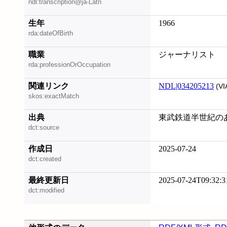
ndl:transcription@ja-Latn
生年
1966
rda:dateOfBirth
職業
ジャーナリスト
rda:professionOrOccupation
関連リンク
NDL|034205213
(VI
skos:exactMatch
出典
東武鉄道半世紀のあゆみ1
dct:source
作成日
2025-07-24
dct:created
最終更新日
2025-07-24T09:32:3
dct:modified