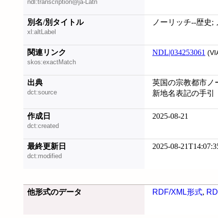
ndl:transcription@ja-Latn
別名/別タイトル
ノーリッチ--歴史;
xl:altLabel
関連リンク
NDL|034253061
(VI
skos:exactMatch
出典
英国の宗教都市ノーリッ
dct:source
新地名表記の手引
作成日
2025-08-21
dct:created
最終更新日
2025-08-21T14:07:3
dct:modified
他形式のデータ
RDF/XML形式
,
RD