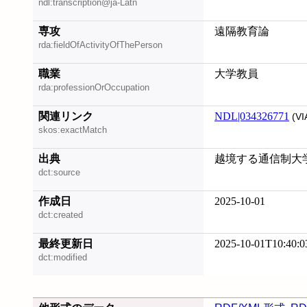
ndl:transcription@ja-Latn
専攻
遠隔教育論
rda:fieldOfActivityOfThePerson
職業
大学教員
rda:professionOrOccupation
関連リンク
NDL|034326771
(VI
skos:exactMatch
出典
越境する通信制大学, 
dct:source
作成日
2025-10-01
dct:created
最終更新日
2025-10-01T10:40:0
dct:modified