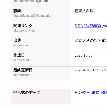
ndl:transcription@ja-Latn
職業
産婦人科医
rda:professionOrOccupation
関連リンク
NDL|034338030
(VI
skos:exactMatch
出典
産婦人科の質問箱アレ
dct:source
作成日
2025-10-08
dct:created
最終更新日
2025-10-08T14:32:4
dct:modified
他形式のデータ
RDF/XML形式
,
RD