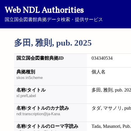
Web NDL Authorities
国立国会図書館典拠データ検索・提供サービス
多田, 雅則, pub. 2025
国立国会図書館典拠ID
034340534
典拠種別
個人名
skos:inScheme
名称/タイトル
多田, 雅則, pub. 20
xl:prefLabel
名称/タイトルのカナ読み
タダ, マサノリ, pub.
ndl:transcription@ja-Kana
名称/タイトルのローマ字読み
Tada, Masanori, Pub