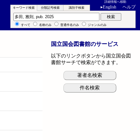
詳細情報へ移動
▸
English
ヘルプ
キーワード検索
分類記号検索
識別子検索
キーワード検索
検索
すべて
名称のみ
普通件名のみ
ジャンルのみ
国立国会図書館のサービス
以下のリンクボタンから国立国会図
書館サーチで検索ができます。
著者名検索
件名検索