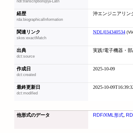
ndl:transcription@ja-Latn
経歴
沖エンジニアリング 
rda:biographicalInformation
関連リンク
NDL|034340534
(VI
skos:exactMatch
出典
実践!電子機器・部品
dct:source
作成日
2025-10-09
dct:created
最終更新日
2025-10-09T16:39:3
dct:modified
他形式のデータ
RDF/XML形式
,
RD