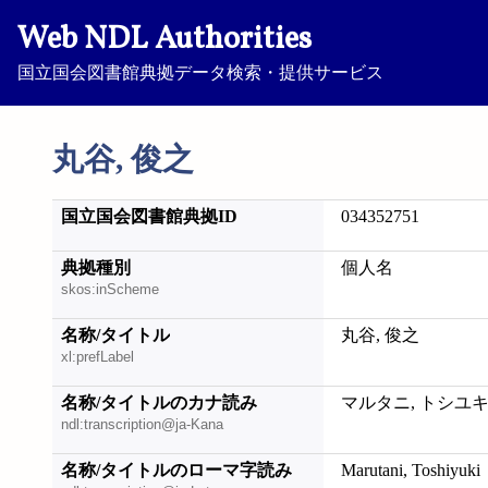
Web NDL Authorities
国立国会図書館典拠データ検索・提供サービス
丸谷, 俊之
国立国会図書館典拠ID
034352751
典拠種別
個人名
skos:inScheme
名称/タイトル
丸谷, 俊之
xl:prefLabel
名称/タイトルのカナ読み
マルタニ, トシユ
ndl:transcription@ja-Kana
名称/タイトルのローマ字読み
Marutani, Toshiyuki