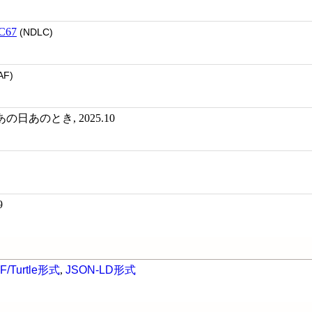
C67
(NDLC)
AF)
日あのとき, 2025.10
9
F/Turtle形式
,
JSON-LD形式