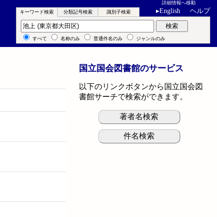
詳細情報へ移動
▸
English
ヘルプ
キーワード検索
分類記号検索
識別子検索
キーワード検索
検索
すべて
名称のみ
普通件名のみ
ジャンルのみ
国立国会図書館のサービス
以下のリンクボタンから国立国会図
書館サーチで検索ができます。
著者名検索
件名検索