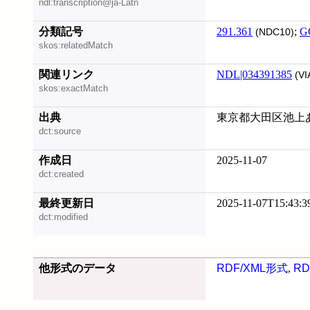
ndl:transcription@ja-Latn
分類記号
291.361
;
G
(NDC10)
skos:relatedMatch
関連リンク
NDL|034391385
(VI
skos:exactMatch
出典
東京都大田区池上あの
dct:source
作成日
2025-11-07
dct:created
最終更新日
2025-11-07T15:43:3
dct:modified
他形式のデータ
RDF/XML形式
,
RD