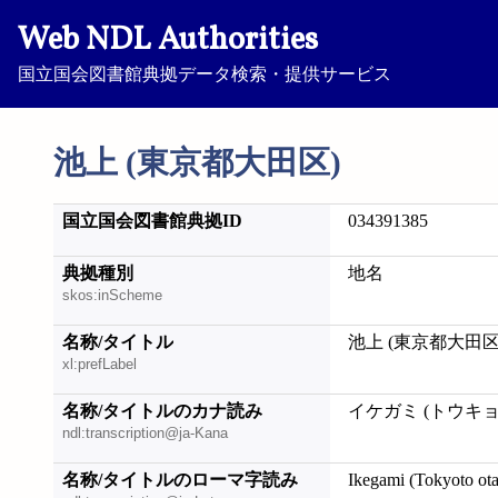
Web NDL Authorities
国立国会図書館典拠データ検索・提供サービス
池上 (東京都大田区)
国立国会図書館典拠ID
034391385
典拠種別
地名
skos:inScheme
名称/タイトル
池上 (東京都大田区
xl:prefLabel
名称/タイトルのカナ読み
イケガミ (トウキョ
ndl:transcription@ja-Kana
名称/タイトルのローマ字読み
Ikegami (Tokyoto ot