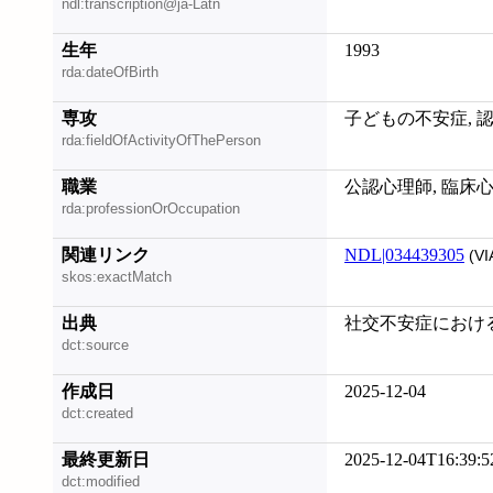
ndl:transcription@ja-Latn
生年
1993
rda:dateOfBirth
専攻
子どもの不安症, 
rda:fieldOfActivityOfThePerson
職業
公認心理師, 臨床心
rda:professionOrOccupation
関連リンク
NDL|034439305
(VI
skos:exactMatch
出典
社交不安症における認
dct:source
作成日
2025-12-04
dct:created
最終更新日
2025-12-04T16:39:5
dct:modified