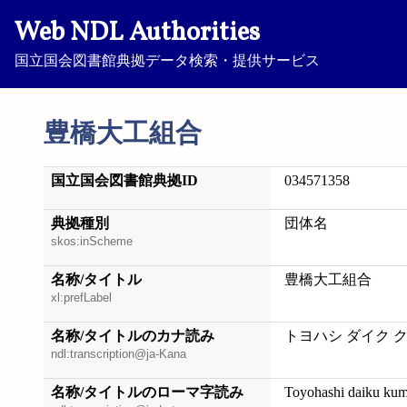
Web NDL Authorities
国立国会図書館典拠データ検索・提供サービス
豊橋大工組合
国立国会図書館典拠ID
034571358
典拠種別
団体名
skos:inScheme
名称/タイトル
豊橋大工組合
xl:prefLabel
名称/タイトルのカナ読み
トヨハシ ダイク 
ndl:transcription@ja-Kana
名称/タイトルのローマ字読み
Toyohashi daiku kum