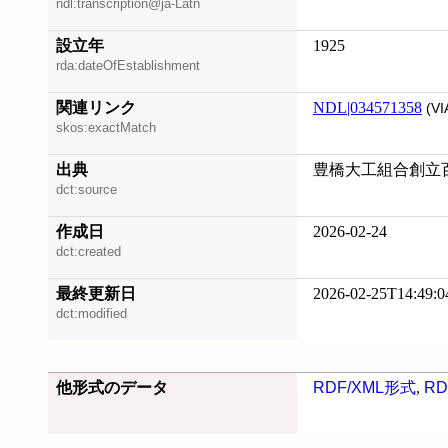
ndl:transcription@ja-Latn
設立年
1925
rda:dateOfEstablishment
関連リンク
NDL|034571358
(VI
skos:exactMatch
出典
豊橋大工組合創立百周
dct:source
作成日
2026-02-24
dct:created
最終更新日
2026-02-25T14:49:0
dct:modified
他形式のデータ
RDF/XML形式
,
RD