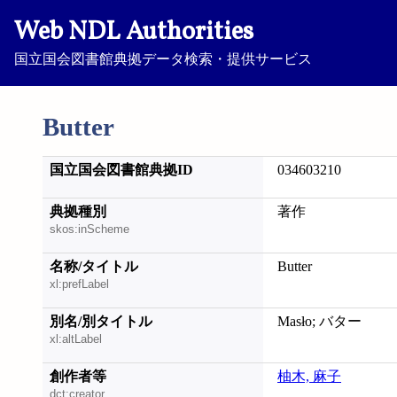
Web NDL Authorities
国立国会図書館典拠データ検索・提供サービス
Butter
国立国会図書館典拠ID
034603210
典拠種別
著作
skos:inScheme
名称/タイトル
Butter
xl:prefLabel
別名/別タイトル
Masło; バター
xl:altLabel
創作者等
柚木, 麻子
dct:creator